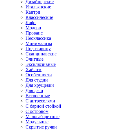
Дизайнерские
Итальянские
Кантри
Классические
Лофт
Модерн
Прованс
Неоклассика
Минимализм
Под старину
Скандинавские
Элитные
Эксклюзивные
Хай-тек
Особенности
Для студии
Для хрущевки
Для дачи
Встроенные
С антресолями
С барной стойкой
С островом
Малогабаритные
Модульные
Скрытые ручки