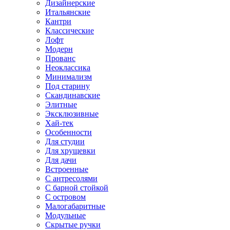
Дизайнерские
Итальянские
Кантри
Классические
Лофт
Модерн
Прованс
Неоклассика
Минимализм
Под старину
Скандинавские
Элитные
Эксклюзивные
Хай-тек
Особенности
Для студии
Для хрущевки
Для дачи
Встроенные
С антресолями
С барной стойкой
С островом
Малогабаритные
Модульные
Скрытые ручки