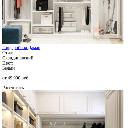
Гардеробная Дамар
Стиль:
Скандинавский
Цвет:
Белый
от 49 000 руб.
Рассчитать