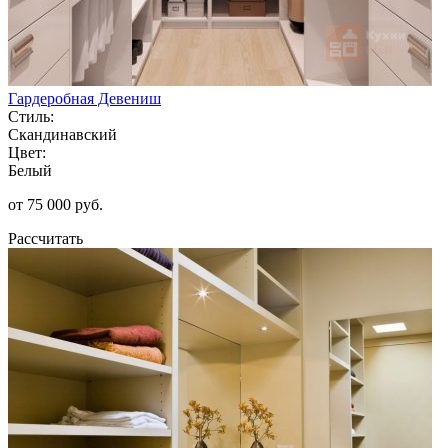
Гардеробная Девениш
Стиль:
Скандинавский
Цвет:
Белый
от 75 000 руб.
Рассчитать