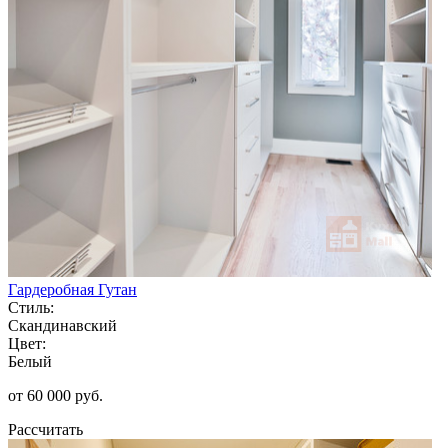
Гардеробная Гутан
Стиль:
Скандинавский
Цвет:
Белый
от 60 000 руб.
Рассчитать