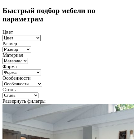
Быстрый подбор мебели по
параметрам
Цвет
Размер
Материал
Форма
Особенности
Стиль
Развернуть фильтры