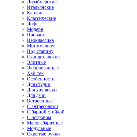
Дизайнерские
Итальянские
Кантри
Классические
Лофт
Модерн
Прованс
Неоклассика
Минимализм
Под старину
Скандинавские
Элитные
Эксклюзивные
Хай-тек
Особенности
Для студии
Для хрущевки
Для дачи
Встроенные
С антресолями
С барной стойкой
С островом
Малогабаритные
Модульные
Скрытые ручки