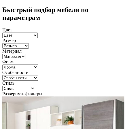
Быстрый подбор мебели по
параметрам
Цвет
Размер
Материал
Форма
Особенности
Стиль
Развернуть фильтры