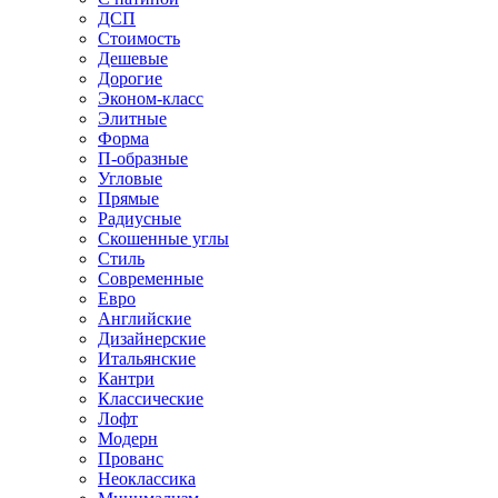
ДСП
Стоимость
Дешевые
Дорогие
Эконом-класс
Элитные
Форма
П-образные
Угловые
Прямые
Радиусные
Скошенные углы
Стиль
Современные
Евро
Английские
Дизайнерские
Итальянские
Кантри
Классические
Лофт
Модерн
Прованс
Неоклассика