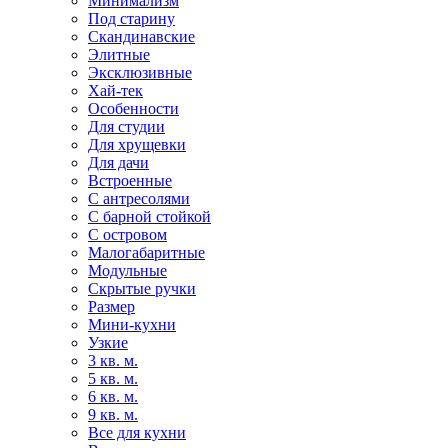
Минимализм
Под старину
Скандинавские
Элитные
Эксклюзивные
Хай-тек
Особенности
Для студии
Для хрущевки
Для дачи
Встроенные
С антресолями
С барной стойкой
С островом
Малогабаритные
Модульные
Скрытые ручки
Размер
Мини-кухни
Узкие
3 кв. м.
5 кв. м.
6 кв. м.
9 кв. м.
Все для кухни