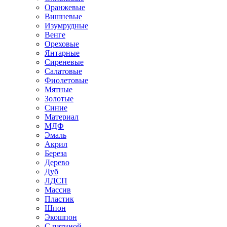
Оранжевые
Вишневые
Изумрудные
Венге
Ореховые
Янтарные
Сиреневые
Салатовые
Фиолетовые
Мятные
Золотые
Синие
Материал
МДФ
Эмаль
Акрил
Береза
Дерево
Дуб
ЛДСП
Массив
Пластик
Шпон
Экошпон
С патиной