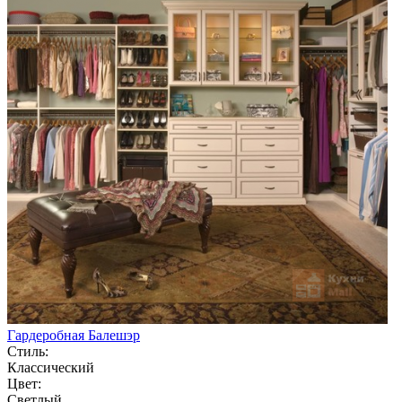
Гардеробная Балешэр
Стиль:
Классический
Цвет:
Светлый