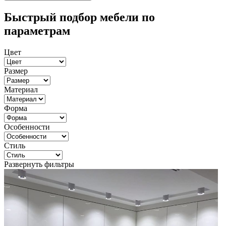
Быстрый подбор мебели по
параметрам
Цвет
Размер
Материал
Форма
Особенности
Стиль
Развернуть фильтры