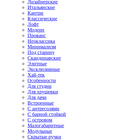
Дизайнерские
Итальянские
Кантри
Классические
Лофт
Модерн
Прованс
Неоклассика
Минимализм
Под старину
Скандинавские
Элитные
Эксклюзивные
Хай-тек
Особенности
Для студии
Для хрущевки
Для дачи
Встроенные
С антресолями
С барной стойкой
С островом
Малогабаритные
Модульные
Скрытые ручки