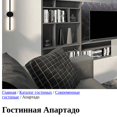
Главная
/
Каталог гостиных
/
Современные
гостиные
/ Апартадо
Гостинная Апартадо