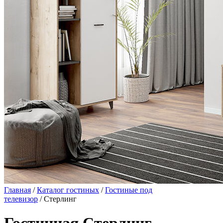
Главная
/
Каталог гостиных
/
Гостиные под
телевизор
/ Стерлинг