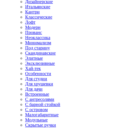
Дизайнерские
Итальянские
Кантри
Классические
Лофт
Модерн
Прованс
Неоклассика
Минимализм
Под старину
Скандинавские
Элитные
Эксклюзивные
Хай-тек
Особенности
Для студии
Для хрущевки
Для дачи
Встроенные
С антресолями
С барной стойкой
С островом
Малогабаритные
Модульные
Скрытые ручки