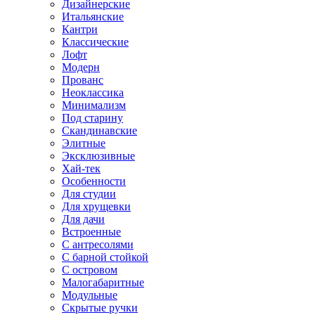
Дизайнерские
Итальянские
Кантри
Классические
Лофт
Модерн
Прованс
Неоклассика
Минимализм
Под старину
Скандинавские
Элитные
Эксклюзивные
Хай-тек
Особенности
Для студии
Для хрущевки
Для дачи
Встроенные
С антресолями
С барной стойкой
С островом
Малогабаритные
Модульные
Скрытые ручки