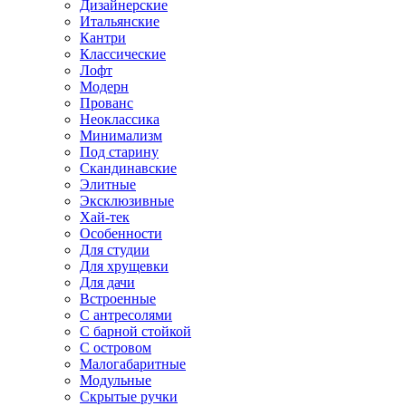
Дизайнерские
Итальянские
Кантри
Классические
Лофт
Модерн
Прованс
Неоклассика
Минимализм
Под старину
Скандинавские
Элитные
Эксклюзивные
Хай-тек
Особенности
Для студии
Для хрущевки
Для дачи
Встроенные
С антресолями
С барной стойкой
С островом
Малогабаритные
Модульные
Скрытые ручки