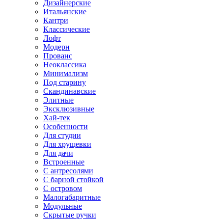
Дизайнерские
Итальянские
Кантри
Классические
Лофт
Модерн
Прованс
Неоклассика
Минимализм
Под старину
Скандинавские
Элитные
Эксклюзивные
Хай-тек
Особенности
Для студии
Для хрущевки
Для дачи
Встроенные
С антресолями
С барной стойкой
С островом
Малогабаритные
Модульные
Скрытые ручки