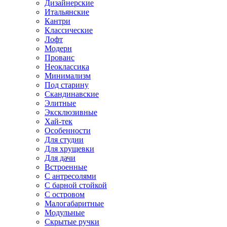
Дизайнерские
Итальянские
Кантри
Классические
Лофт
Модерн
Прованс
Неоклассика
Минимализм
Под старину
Скандинавские
Элитные
Эксклюзивные
Хай-тек
Особенности
Для студии
Для хрущевки
Для дачи
Встроенные
С антресолями
С барной стойкой
С островом
Малогабаритные
Модульные
Скрытые ручки