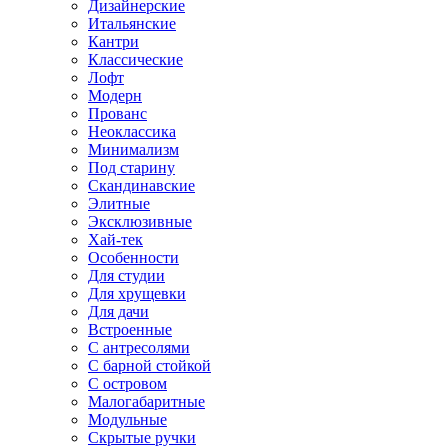
Дизайнерские
Итальянские
Кантри
Классические
Лофт
Модерн
Прованс
Неоклассика
Минимализм
Под старину
Скандинавские
Элитные
Эксклюзивные
Хай-тек
Особенности
Для студии
Для хрущевки
Для дачи
Встроенные
С антресолями
С барной стойкой
С островом
Малогабаритные
Модульные
Скрытые ручки