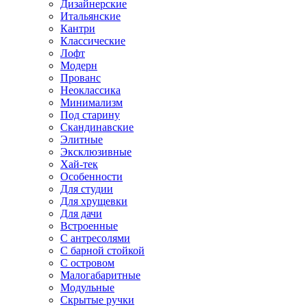
Дизайнерские
Итальянские
Кантри
Классические
Лофт
Модерн
Прованс
Неоклассика
Минимализм
Под старину
Скандинавские
Элитные
Эксклюзивные
Хай-тек
Особенности
Для студии
Для хрущевки
Для дачи
Встроенные
С антресолями
С барной стойкой
С островом
Малогабаритные
Модульные
Скрытые ручки