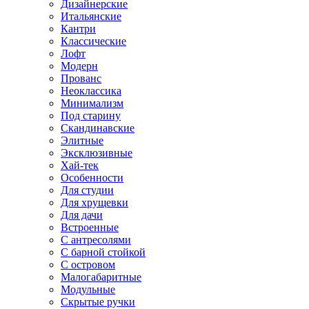
Дизайнерские
Итальянские
Кантри
Классические
Лофт
Модерн
Прованс
Неоклассика
Минимализм
Под старину
Скандинавские
Элитные
Эксклюзивные
Хай-тек
Особенности
Для студии
Для хрущевки
Для дачи
Встроенные
С антресолями
С барной стойкой
С островом
Малогабаритные
Модульные
Скрытые ручки