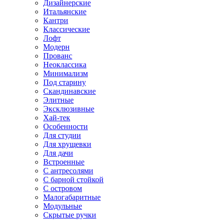
Дизайнерские
Итальянские
Кантри
Классические
Лофт
Модерн
Прованс
Неоклассика
Минимализм
Под старину
Скандинавские
Элитные
Эксклюзивные
Хай-тек
Особенности
Для студии
Для хрущевки
Для дачи
Встроенные
С антресолями
С барной стойкой
С островом
Малогабаритные
Модульные
Скрытые ручки