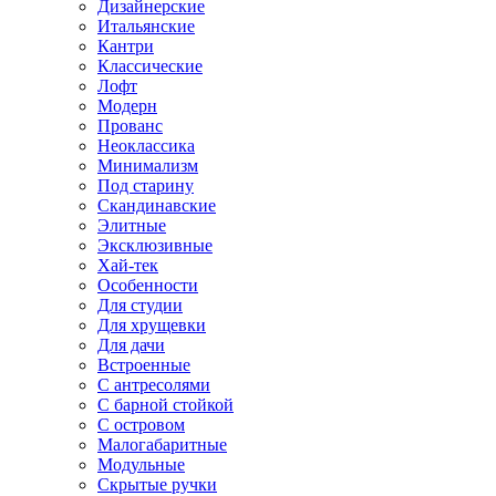
Дизайнерские
Итальянские
Кантри
Классические
Лофт
Модерн
Прованс
Неоклассика
Минимализм
Под старину
Скандинавские
Элитные
Эксклюзивные
Хай-тек
Особенности
Для студии
Для хрущевки
Для дачи
Встроенные
С антресолями
С барной стойкой
С островом
Малогабаритные
Модульные
Скрытые ручки