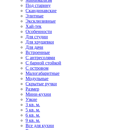
Минимализм
Под старину
Скандинавские
Элитные
Эксклюзивные
Хай-тек
Особенности
Для студии
Для хрущевки
Для дачи
Встроенные
С антресолями
С барной стойкой
С островом
Малогабаритные
Модульные
Скрытые ручки
Размер
Мини-кухни
Узкие
3 кв. м.
5 кв. м.
6 кв. м.
9 кв. м.
Все для кухни