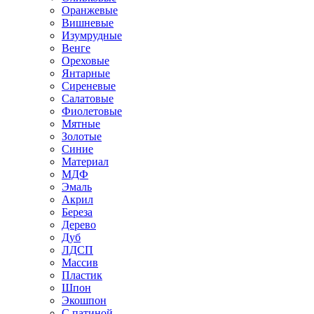
Оранжевые
Вишневые
Изумрудные
Венге
Ореховые
Янтарные
Сиреневые
Салатовые
Фиолетовые
Мятные
Золотые
Синие
Материал
МДФ
Эмаль
Акрил
Береза
Дерево
Дуб
ЛДСП
Массив
Пластик
Шпон
Экошпон
С патиной