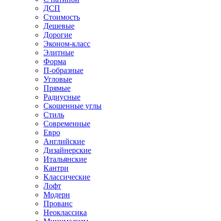
ДСП
Стоимость
Дешевые
Дорогие
Эконом-класс
Элитные
Форма
П-образные
Угловые
Прямые
Радиусные
Скошенные углы
Стиль
Современные
Евро
Английские
Дизайнерские
Итальянские
Кантри
Классические
Лофт
Модерн
Прованс
Неоклассика