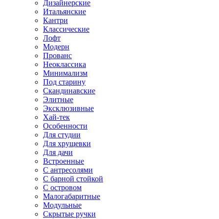
Дизайнерские
Итальянские
Кантри
Классические
Лофт
Модерн
Прованс
Неоклассика
Минимализм
Под старину
Скандинавские
Элитные
Эксклюзивные
Хай-тек
Особенности
Для студии
Для хрущевки
Для дачи
Встроенные
С антресолями
С барной стойкой
С островом
Малогабаритные
Модульные
Скрытые ручки