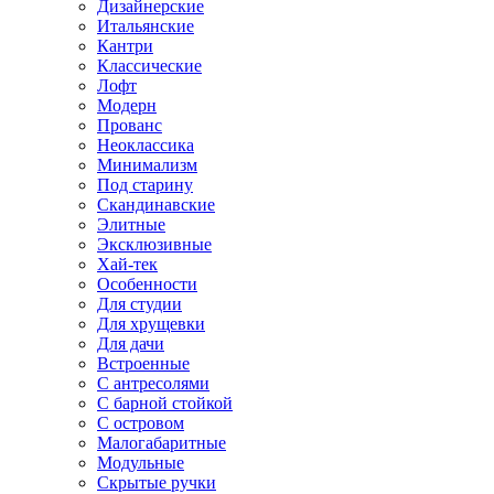
Дизайнерские
Итальянские
Кантри
Классические
Лофт
Модерн
Прованс
Неоклассика
Минимализм
Под старину
Скандинавские
Элитные
Эксклюзивные
Хай-тек
Особенности
Для студии
Для хрущевки
Для дачи
Встроенные
С антресолями
С барной стойкой
С островом
Малогабаритные
Модульные
Скрытые ручки