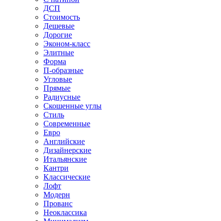
ДСП
Стоимость
Дешевые
Дорогие
Эконом-класс
Элитные
Форма
П-образные
Угловые
Прямые
Радиусные
Скошенные углы
Стиль
Современные
Евро
Английские
Дизайнерские
Итальянские
Кантри
Классические
Лофт
Модерн
Прованс
Неоклассика