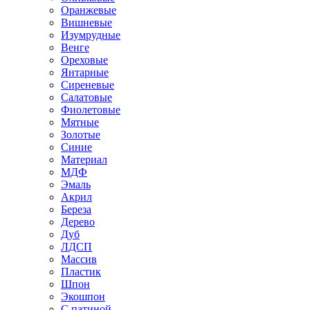
Оранжевые
Вишневые
Изумрудные
Венге
Ореховые
Янтарные
Сиреневые
Салатовые
Фиолетовые
Мятные
Золотые
Синие
Материал
МДФ
Эмаль
Акрил
Береза
Дерево
Дуб
ЛДСП
Массив
Пластик
Шпон
Экошпон
С патиной