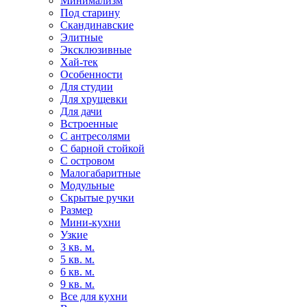
Минимализм
Под старину
Скандинавские
Элитные
Эксклюзивные
Хай-тек
Особенности
Для студии
Для хрущевки
Для дачи
Встроенные
С антресолями
С барной стойкой
С островом
Малогабаритные
Модульные
Скрытые ручки
Размер
Мини-кухни
Узкие
3 кв. м.
5 кв. м.
6 кв. м.
9 кв. м.
Все для кухни