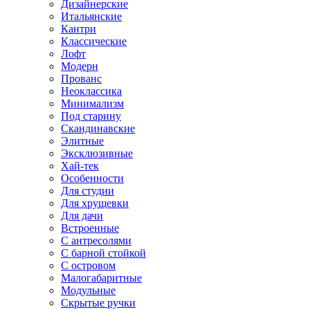
Дизайнерские
Итальянские
Кантри
Классические
Лофт
Модерн
Прованс
Неоклассика
Минимализм
Под старину
Скандинавские
Элитные
Эксклюзивные
Хай-тек
Особенности
Для студии
Для хрущевки
Для дачи
Встроенные
С антресолями
С барной стойкой
С островом
Малогабаритные
Модульные
Скрытые ручки