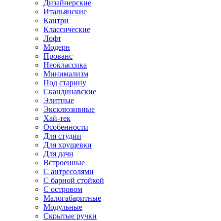
Дизайнерские
Итальянские
Кантри
Классические
Лофт
Модерн
Прованс
Неоклассика
Минимализм
Под старину
Скандинавские
Элитные
Эксклюзивные
Хай-тек
Особенности
Для студии
Для хрущевки
Для дачи
Встроенные
С антресолями
С барной стойкой
С островом
Малогабаритные
Модульные
Скрытые ручки