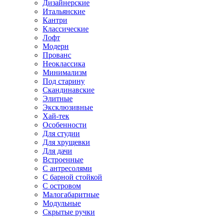
Дизайнерские
Итальянские
Кантри
Классические
Лофт
Модерн
Прованс
Неоклассика
Минимализм
Под старину
Скандинавские
Элитные
Эксклюзивные
Хай-тек
Особенности
Для студии
Для хрущевки
Для дачи
Встроенные
С антресолями
С барной стойкой
С островом
Малогабаритные
Модульные
Скрытые ручки