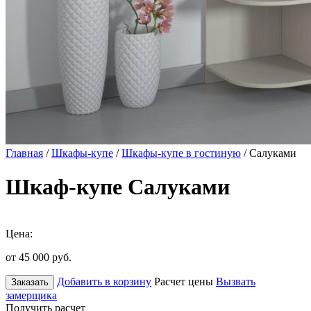
Главная
/
Шкафы-купе
/
Шкафы-купе в гостиную
/ Салуками
Шкаф-купе Салуками
Цена:
от 45 000
руб.
Добавить в корзину
Расчет цены
Вызвать
Заказать
замерщика
Получить расчет