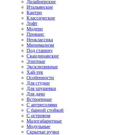
Дизайнерские
Итальянские
Кантри
Классические
Лофт
Модерн
Прованс
Неоклассика
Минимализм
Под старину
Скандинавские
Элитные
Эксклюзивные
Хай-тек
Особенности
Для студии
Для хрущевки
Для дачи
Встроенные
С антресолями
С барной стойкой
С островом
Малогабаритные
Модульные
Скрытые ручки