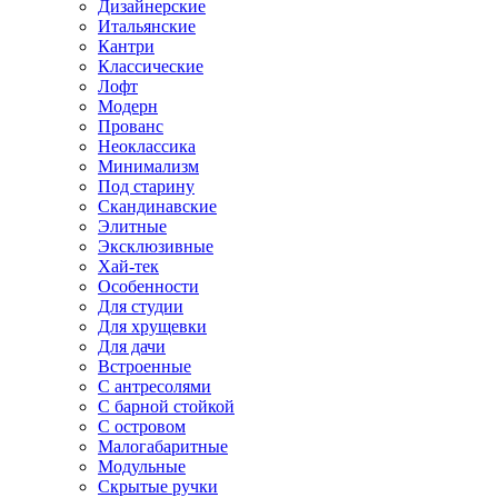
Дизайнерские
Итальянские
Кантри
Классические
Лофт
Модерн
Прованс
Неоклассика
Минимализм
Под старину
Скандинавские
Элитные
Эксклюзивные
Хай-тек
Особенности
Для студии
Для хрущевки
Для дачи
Встроенные
С антресолями
С барной стойкой
С островом
Малогабаритные
Модульные
Скрытые ручки