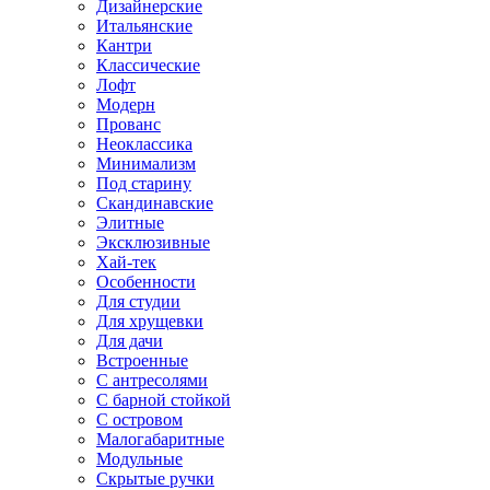
Дизайнерские
Итальянские
Кантри
Классические
Лофт
Модерн
Прованс
Неоклассика
Минимализм
Под старину
Скандинавские
Элитные
Эксклюзивные
Хай-тек
Особенности
Для студии
Для хрущевки
Для дачи
Встроенные
С антресолями
С барной стойкой
С островом
Малогабаритные
Модульные
Скрытые ручки