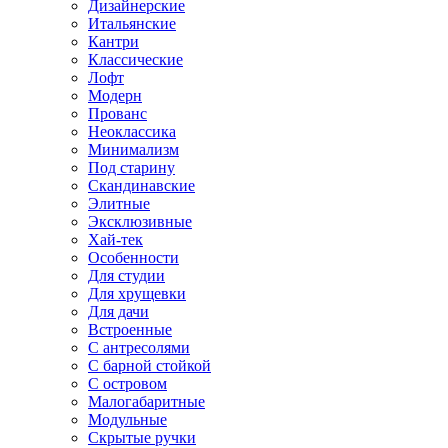
Дизайнерские
Итальянские
Кантри
Классические
Лофт
Модерн
Прованс
Неоклассика
Минимализм
Под старину
Скандинавские
Элитные
Эксклюзивные
Хай-тек
Особенности
Для студии
Для хрущевки
Для дачи
Встроенные
С антресолями
С барной стойкой
С островом
Малогабаритные
Модульные
Скрытые ручки