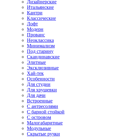
Дизайнерские
Итальянские
Кантри
Классические
Лофт
Модерн
Прованс
Неоклассика
Минимализм
Под старину
Скандинавские
Элитные
Эксклюзивные
Хай-тек
Особенности
Для студии
Для хрущевки
Для дачи
Встроенные
С антресолями
С барной стойкой
С островом
Малогабаритные
Модульные
Скрытые ручки