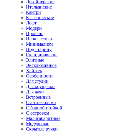
Дизайнерские
Итальянские
Кантри
Классические
Лофт
Модерн
Прованс
Неоклассика
Минимализм
Под старину
Скандинавские
Элитные
Эксклюзивные
Хай-тек
Особенности
Для студии
Для хрущевки
Для дачи
Встроенные
С антресолями
С барной стойкой
С островом
Малогабаритные
Модульные
Скрытые ручки