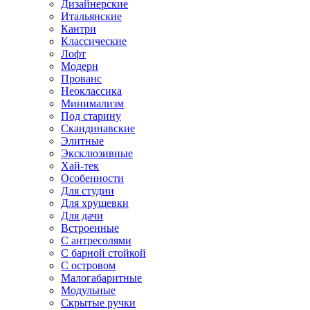
Дизайнерские
Итальянские
Кантри
Классические
Лофт
Модерн
Прованс
Неоклассика
Минимализм
Под старину
Скандинавские
Элитные
Эксклюзивные
Хай-тек
Особенности
Для студии
Для хрущевки
Для дачи
Встроенные
С антресолями
С барной стойкой
С островом
Малогабаритные
Модульные
Скрытые ручки