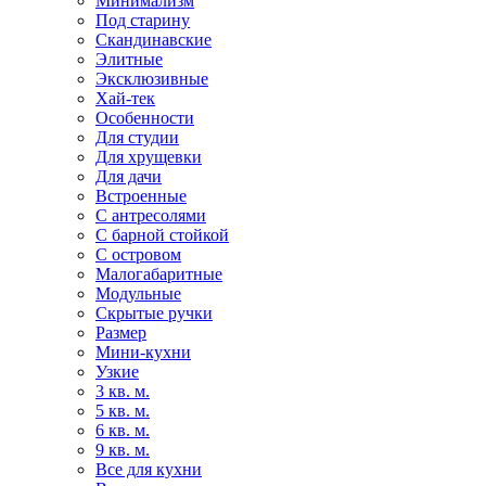
Минимализм
Под старину
Скандинавские
Элитные
Эксклюзивные
Хай-тек
Особенности
Для студии
Для хрущевки
Для дачи
Встроенные
С антресолями
С барной стойкой
С островом
Малогабаритные
Модульные
Скрытые ручки
Размер
Мини-кухни
Узкие
3 кв. м.
5 кв. м.
6 кв. м.
9 кв. м.
Все для кухни