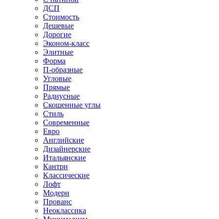
ДСП
Стоимость
Дешевые
Дорогие
Эконом-класс
Элитные
Форма
П-образные
Угловые
Прямые
Радиусные
Скошенные углы
Стиль
Современные
Евро
Английские
Дизайнерские
Итальянские
Кантри
Классические
Лофт
Модерн
Прованс
Неоклассика