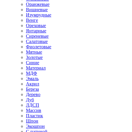
Оранжевые
Вишневые
Изумрудные
Венге
Ореховые
Янтарные
Сиреневые
Салатовые
Фиолетовые
Мятные
Золотые
Синие
Материал
МДФ
Эмаль
Акрил
Береза
Дерево
Дуб
ЛДСП
Массив
Пластик
Шпон
Экошпон
С патиной