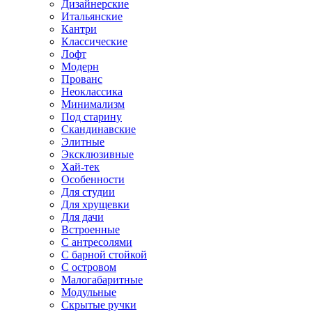
Дизайнерские
Итальянские
Кантри
Классические
Лофт
Модерн
Прованс
Неоклассика
Минимализм
Под старину
Скандинавские
Элитные
Эксклюзивные
Хай-тек
Особенности
Для студии
Для хрущевки
Для дачи
Встроенные
С антресолями
С барной стойкой
С островом
Малогабаритные
Модульные
Скрытые ручки