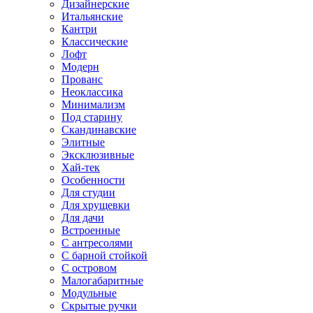
Дизайнерские
Итальянские
Кантри
Классические
Лофт
Модерн
Прованс
Неоклассика
Минимализм
Под старину
Скандинавские
Элитные
Эксклюзивные
Хай-тек
Особенности
Для студии
Для хрущевки
Для дачи
Встроенные
С антресолями
С барной стойкой
С островом
Малогабаритные
Модульные
Скрытые ручки