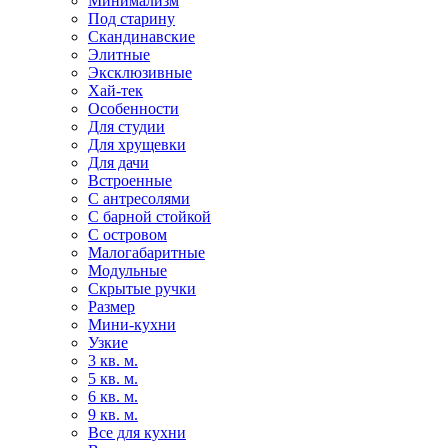
Минимализм
Под старину
Скандинавские
Элитные
Эксклюзивные
Хай-тек
Особенности
Для студии
Для хрущевки
Для дачи
Встроенные
С антресолями
С барной стойкой
С островом
Малогабаритные
Модульные
Скрытые ручки
Размер
Мини-кухни
Узкие
3 кв. м.
5 кв. м.
6 кв. м.
9 кв. м.
Все для кухни