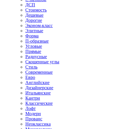
ДСП
Стоимость
Дешевые
Дорогие
Эконом-класс
Элитные
Форма
П-образные
Угловые
Прямые
Радиусные
Скошенные углы
Стиль
Современные
Евро
Английские
Дизайнерские
Итальянские
Кантри
Классические
Лофт
Модерн
Прованс
Неоклассика