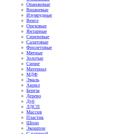
Оранжевые
Вишневые
Изумрудные
Венге
Ореховые
Янтарные
Сиреневые
Салатовые
Фиолетовые
Мятные
Золотые
Синие
Материал
МДФ
Эмаль
Акрил
Береза
Дерево
Дуб
ЛДСП
Массив
Пластик
Шпон
Экошпон
С патиной