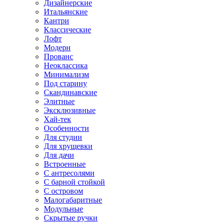
Дизайнерские
Итальянские
Кантри
Классические
Лофт
Модерн
Прованс
Неоклассика
Минимализм
Под старину
Скандинавские
Элитные
Эксклюзивные
Хай-тек
Особенности
Для студии
Для хрущевки
Для дачи
Встроенные
С антресолями
С барной стойкой
С островом
Малогабаритные
Модульные
Скрытые ручки