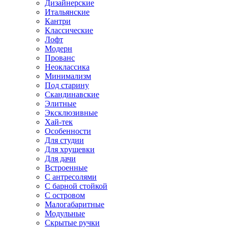
Дизайнерские
Итальянские
Кантри
Классические
Лофт
Модерн
Прованс
Неоклассика
Минимализм
Под старину
Скандинавские
Элитные
Эксклюзивные
Хай-тек
Особенности
Для студии
Для хрущевки
Для дачи
Встроенные
С антресолями
С барной стойкой
С островом
Малогабаритные
Модульные
Скрытые ручки