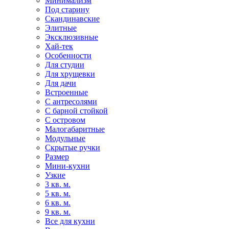
Минимализм
Под старину
Скандинавские
Элитные
Эксклюзивные
Хай-тек
Особенности
Для студии
Для хрущевки
Для дачи
Встроенные
С антресолями
С барной стойкой
С островом
Малогабаритные
Модульные
Скрытые ручки
Размер
Мини-кухни
Узкие
3 кв. м.
5 кв. м.
6 кв. м.
9 кв. м.
Все для кухни