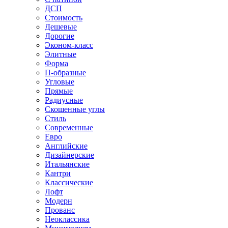
ДСП
Стоимость
Дешевые
Дорогие
Эконом-класс
Элитные
Форма
П-образные
Угловые
Прямые
Радиусные
Скошенные углы
Стиль
Современные
Евро
Английские
Дизайнерские
Итальянские
Кантри
Классические
Лофт
Модерн
Прованс
Неоклассика