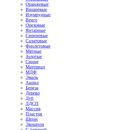
Оранжевые
Вишневые
Изумрудные
Венге
Ореховые
Янтарные
Сиреневые
Салатовые
Фиолетовые
Мятные
Золотые
Синие
Материал
МДФ
Эмаль
Акрил
Береза
Дерево
Дуб
ЛДСП
Массив
Пластик
Шпон
Экошпон
С патиной