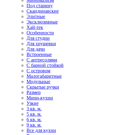
Минимализм
Под старину
Скандинавские
Элитные
Эксклюзивные
Хай-тек
Особенности
Для студии
Для хрущевки
Для дачи
Встроенные
С антресолями
С барной стойкой
С островом
Малогабаритные
Модульные
Скрытые ручки
Размер
Мини-кухни
Узкие
3 кв. м.
5 кв. м.
6 кв. м.
9 кв. м.
Все для кухни