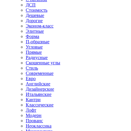
ДСП
Стоимость
Дешевые
Дорогие
Эконом-класс
Элитные
Форма
П-образные
Угловые
Прямые
Радиусные
Скошенные углы
Стиль
Современные
Евро
Английские
Дизайнерские
Итальянские
Кантри
Классические
Лофт
Модерн
Прованс
Неоклассика