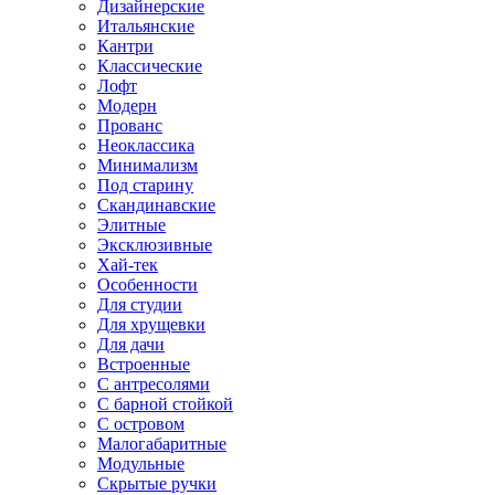
Дизайнерские
Итальянские
Кантри
Классические
Лофт
Модерн
Прованс
Неоклассика
Минимализм
Под старину
Скандинавские
Элитные
Эксклюзивные
Хай-тек
Особенности
Для студии
Для хрущевки
Для дачи
Встроенные
С антресолями
С барной стойкой
С островом
Малогабаритные
Модульные
Скрытые ручки