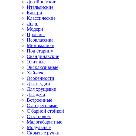
Дизайнерские
Итальянские
Кантри
Классические
Лофт
Модерн
Прованс
Неоклассика
Минимализм
Под старину
Скандинавские
Элитные
Эксклюзивные
Хай-тек
Особенности
Для студии
Для хрущевки
Для дачи
Встроенные
С антресолями
С барной стойкой
С островом
Малогабаритные
Модульные
Скрытые ручки