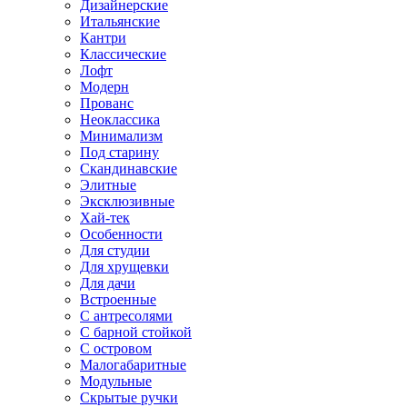
Дизайнерские
Итальянские
Кантри
Классические
Лофт
Модерн
Прованс
Неоклассика
Минимализм
Под старину
Скандинавские
Элитные
Эксклюзивные
Хай-тек
Особенности
Для студии
Для хрущевки
Для дачи
Встроенные
С антресолями
С барной стойкой
С островом
Малогабаритные
Модульные
Скрытые ручки