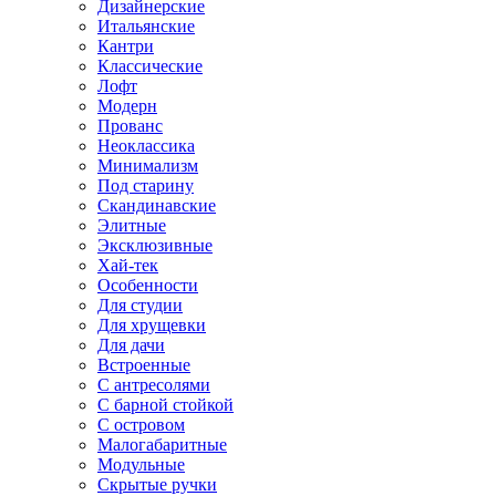
Дизайнерские
Итальянские
Кантри
Классические
Лофт
Модерн
Прованс
Неоклассика
Минимализм
Под старину
Скандинавские
Элитные
Эксклюзивные
Хай-тек
Особенности
Для студии
Для хрущевки
Для дачи
Встроенные
С антресолями
С барной стойкой
С островом
Малогабаритные
Модульные
Скрытые ручки