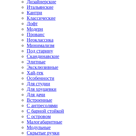
Дизайнерские
Итальянские
Кантри
Классические
Лофт
Модерн
Прованс
Неоклассика
Минимализм
Под старину
Скандинавские
Элитные
Эксклюзивные
Хай-тек
Особенности
Для студии
Для хрущевки
Для дачи
Встроенные
С антресолями
С барной стойкой
С островом
Малогабаритные
Модульные
Скрытые ручки