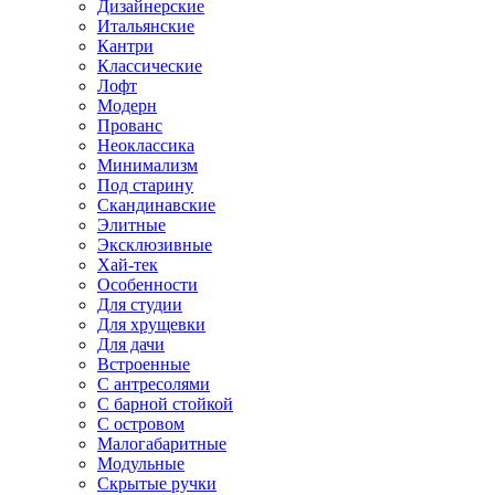
Дизайнерские
Итальянские
Кантри
Классические
Лофт
Модерн
Прованс
Неоклассика
Минимализм
Под старину
Скандинавские
Элитные
Эксклюзивные
Хай-тек
Особенности
Для студии
Для хрущевки
Для дачи
Встроенные
С антресолями
С барной стойкой
С островом
Малогабаритные
Модульные
Скрытые ручки