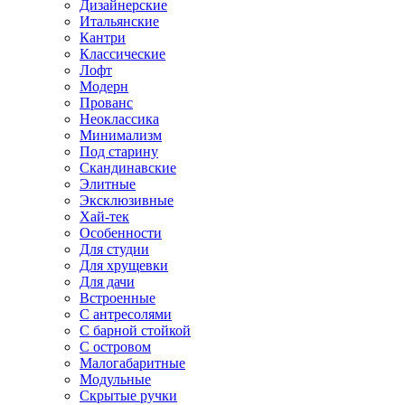
Дизайнерские
Итальянские
Кантри
Классические
Лофт
Модерн
Прованс
Неоклассика
Минимализм
Под старину
Скандинавские
Элитные
Эксклюзивные
Хай-тек
Особенности
Для студии
Для хрущевки
Для дачи
Встроенные
С антресолями
С барной стойкой
С островом
Малогабаритные
Модульные
Скрытые ручки