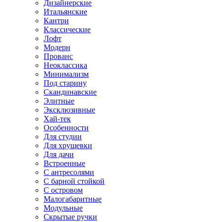
Дизайнерские
Итальянские
Кантри
Классические
Лофт
Модерн
Прованс
Неоклассика
Минимализм
Под старину
Скандинавские
Элитные
Эксклюзивные
Хай-тек
Особенности
Для студии
Для хрущевки
Для дачи
Встроенные
С антресолями
С барной стойкой
С островом
Малогабаритные
Модульные
Скрытые ручки